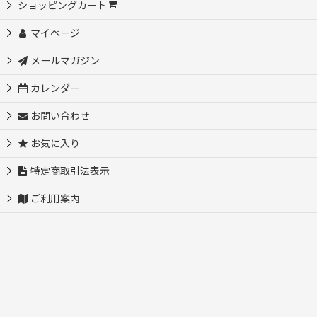
ショッピングカート
OEM制作依頼 オリジナル製品作ります
マイページ
メールマガジン
（新）パーツ・材料
カレンダー
クリスタルガラス商品
お問い合わせ
お気に入り
アクセサリー
特定商取引法表示
ご利用案内
マーカー＆台座
ナンバーチャーム・番手札
ネームプレート