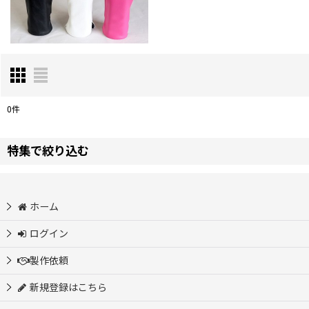
0
件
表示数
:
特集で絞り込む
並び順
:
新商品
ホーム
全商品
ログイン
カジノチップ製作
製作依頼
新規登録はこちら
アクリルマーカー・プレート製作