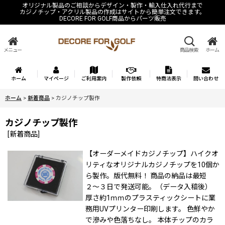
オリジナル製品のご相談からデザイン・製作・輸入仕入れ代行まで
カジノチップ・アクリル製品の作成はサイトから簡単注文できます。
DECORE FOR GOLF商品からパーツ販売
メニュー
商品検索
ホーム
ホーム
マイページ
ご利用案内
製作依頼
特商法表示
問い合わせ
ホーム
>
新着商品
>
カジノチップ製作
カジノチップ製作
[
新着商品
]
【オーダーメイドカジノチップ】ハイクオ
リティなオリジナルカジノチップを10個か
ら製作。版代無料！ 商品の納品は最短
２〜３日で発送可能。（データ入稿後）
厚さ約1ｍｍのプラスティックシートに業
務用UVプリンター印刷します。 色鮮やか
で滲みや色落ちなし。 本体チップのカラ