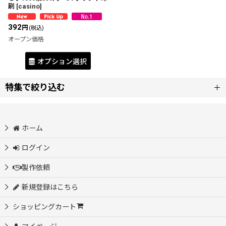
刷
[
casino
]
392
円
(税込)
オープン価格
オプション選択
特集で絞り込む
新商品
ホーム
全商品
ログイン
カジノチップ製作
製作依頼
新規登録はこちら
アクリルマーカー・プレート製作
ショッピングカート
OEM制作依頼 オリジナル製品作ります