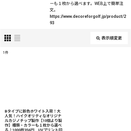
ーも１枚から選べます。WEB上で簡単注
文。
https://www.decoreforgolf.jp/product/2
93
表示順変更
閉じる
1
件
表示数
:
並び順
:
絞り込む
Bタイプに新色ホワイト入荷！大
人気！ハイクオリティなオリジナ
ルカジノチップ製作【10個より製
作】種類・カラーも１枚から選べ
る♪1000枚356円 UVプリント印