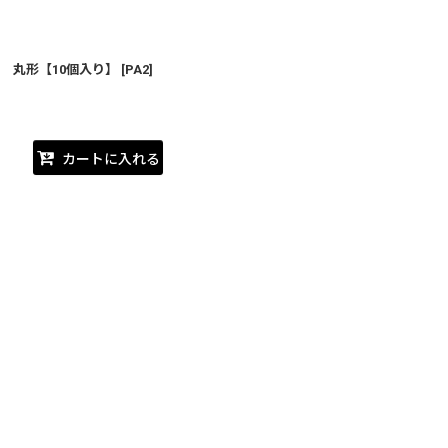
 丸形【10個入り】
[
PA2
]
カートに入れる