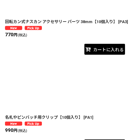
回転カン式ナスカン アクセサリー パーツ 38mm【10個入り】
[
PA3
]
770
円
(税込)
カートに入れる
名札やピンバッチ用クリップ【10個入り】
[
PA1
]
990
円
(税込)