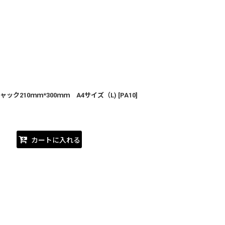
ク210ｍｍ*300ｍｍ A4サイズ（L)
[
PA10
]
カートに入れる