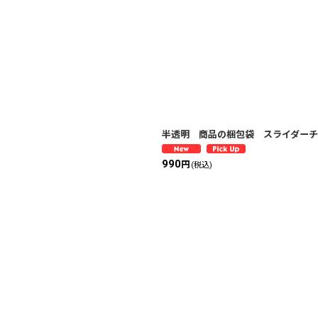
絞り込む
半透明 商品の梱包袋 スライダーチャッ
990
円
(税込)