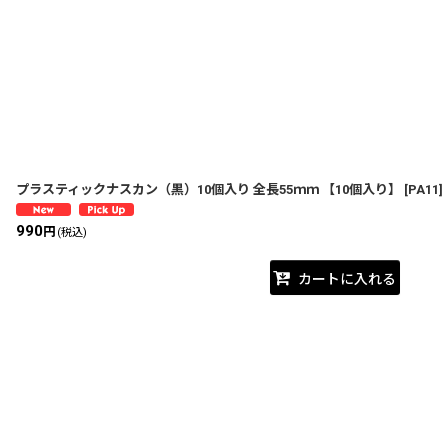
表示数
:
並び順
:
プラスティックナスカン（黒）10個入り 全長55ｍｍ 【10個入り】
[
PA11
]
990
円
(税込)
カートに入れる