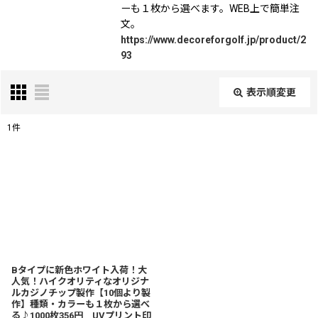
ーも１枚から選べます。WEB上で簡単注
文。
https://www.decoreforgolf.jp/product/2
93
表示順変更
閉じる
1
件
表示数
:
並び順
:
絞り込む
Bタイプに新色ホワイト入荷！大
人気！ハイクオリティなオリジナ
ルカジノチップ製作【10個より製
作】種類・カラーも１枚から選べ
る♪1000枚356円 UVプリント印