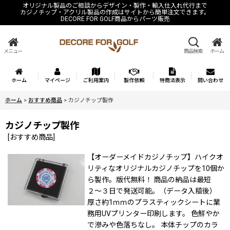
オリジナル製品のご相談からデザイン・製作・輸入仕入れ代行まで
カジノチップ・アクリル製品の作成はサイトから簡単注文できます。
DECORE FOR GOLF商品からパーツ販売
メニュー
商品検索
ホーム
ホーム
マイページ
ご利用案内
製作依頼
特商法表示
問い合わせ
ホーム
>
おすすめ商品
>
カジノチップ製作
カジノチップ製作
[
おすすめ商品
]
【オーダーメイドカジノチップ】ハイクオ
リティなオリジナルカジノチップを10個か
ら製作。版代無料！ 商品の納品は最短
２〜３日で発送可能。（データ入稿後）
厚さ約1ｍｍのプラスティックシートに業
務用UVプリンター印刷します。 色鮮やか
で滲みや色落ちなし。 本体チップのカラ