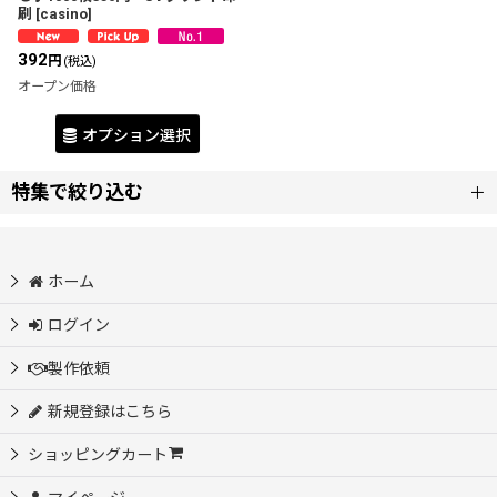
刷
[
casino
]
392
円
(税込)
オープン価格
オプション選択
特集で絞り込む
新商品
ホーム
全商品
ログイン
カジノチップ製作
製作依頼
新規登録はこちら
アクリルマーカー・プレート製作
ショッピングカート
OEM制作依頼 オリジナル製品作ります