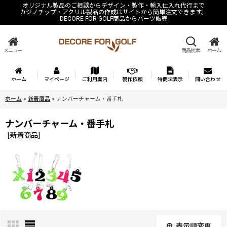
オリジナル製品のご相談からデザイン・製作・輸入仕入れ代行まで
カジノチップ・アクリル製品の作成はサイトから簡単注文できます。
DECORE FOR GOLF商品からパーツ販売
メニュー
商品検索
ホーム
ホーム
マイページ
ご利用案内
製作依頼
特商法表示
問い合わせ
ホーム
>
新着商品
>
ナンバーチャーム・番手札
ナンバーチャーム・番手札
[
新着商品
]
表示順変更