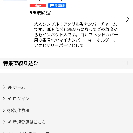
990
円
(税込)
大人シンプル！アクリル製ナンバーチャーム
です。 彫刻部分は裏からになってどの角度か
らもインパクト大です。 ゴルフヘッドカバー
用の番号札やマイナンバー、キーホルダー、
アクセサリーパーツとして…
特集で絞り込む
新商品
ホーム
全商品
ログイン
カジノチップ製作
製作依頼
新規登録はこちら
アクリルマーカー・プレート製作