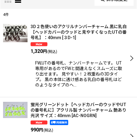
閉じる
4
件
表示数
:
3D２色使いのアクリルナンバーチャーム 黒に乳白
【ヘッドカバーのウッドと見やすくなったUTの番
号札】：40ｍｍ
[
３D-1
]
並び順
:
1,320
円
(税込)
絞り込む
FW,UTの番号札、ナンバーチャームです。 UT
専用があるのでFWと間違えなくスムーズに取
り出せます。 見やすい！２枚重ねの3Dタイ
プ。 黒の本体に透け感ある乳白の番号札はど
のようなタイプのヘ…
蛍光グリーンドット【ヘッドカバーのウッドやUT
の番号札に】アクリル製 ナンバーチャーム 艶あり
光沢 サイズ：40ｍｍ
[
AC-NOGRN
]
990
円
(税込)