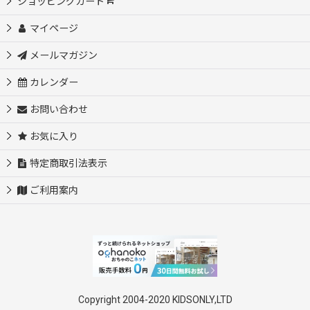
ショッピングカート
OEM制作依頼 オリジナル製品作ります
マイページ
メールマガジン
（新）パーツ・材料
カレンダー
クリスタルガラス商品
お問い合わせ
お気に入り
アクセサリー
特定商取引法表示
ご利用案内
マーカー＆台座
ナンバーチャーム・番手札
ネームプレート
Copyright 2004-2020 KIDSONLY,LTD