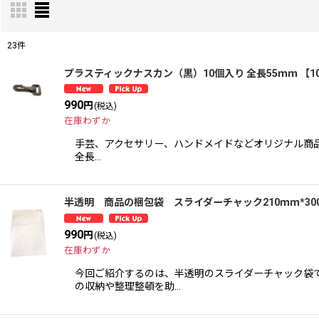
23
件
表示数
:
プラスティックナスカン（黒）10個入り 全長55ｍｍ 【1
990
円
(税込)
並び順
:
在庫わずか
手芸、アクセサリー、ハンドメイドなどオリジナル商品を
全長…
半透明 商品の梱包袋 スライダーチャック210ｍｍ*300
990
円
(税込)
在庫わずか
今回ご紹介するのは、半透明のスライダーチャック袋です
の収納や整理整頓を助…