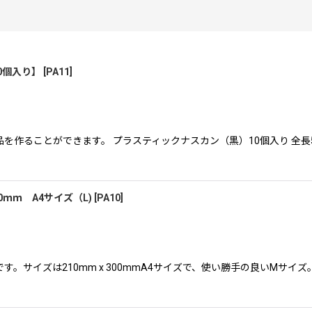
0個入り】
[
PA11
]
作ることができます。 プラスティックナスカン（黒）10個入り 全長5
絞り込む
ｍｍ A4サイズ（L)
[
PA10
]
。サイズは210mm x 300mmA4サイズで、使い勝手の良いMサ