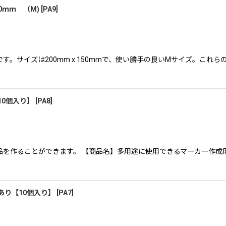
0ｍｍ （M)
[
PA9
]
。サイズは200mm x 150mmで、使い勝手の良いMサイズ。これ
10個入り】
[
PA8
]
を作ることができます。 【商品名】多用途に使用できるマーカー作成用
あり【10個入り】
[
PA7
]