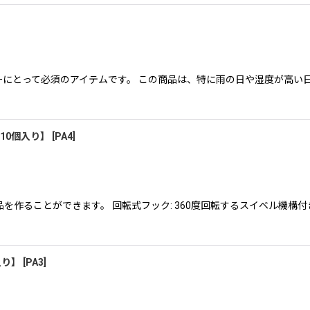
ーにとって必須のアイテムです。 この商品は、特に雨の日や湿度が高
10個入り】
[
PA4
]
を作ることができます。 回転式フック: 360度回転するスイベル機構
入り】
[
PA3
]