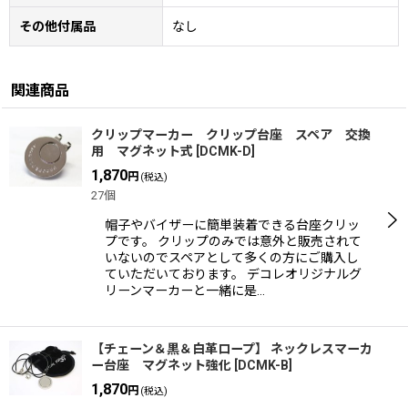
その他付属品
なし
関連商品
クリップマーカー クリップ台座 スペア 交換
用 マグネット式
[
DCMK-D
]
1,870
円
(税込)
27個
帽子やバイザーに簡単装着できる台座クリッ
プです。 クリップのみでは意外と販売されて
いないのでスペアとして多くの方にご購入し
ていただいております。 デコレオリジナルグ
リーンマーカーと一緒に是…
【チェーン＆黒＆白革ロープ】 ネックレスマーカ
ー台座 マグネット強化
[
DCMK-B
]
1,870
円
(税込)