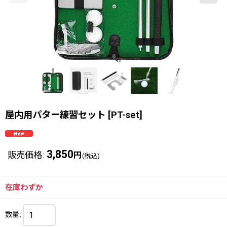
屋内用パター練習セット
[
PT-set
]
3,850
販売価格
:
円
(税込)
在庫わずか
数量
: