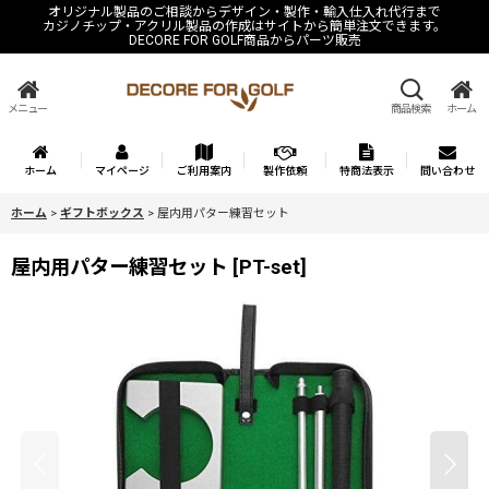
オリジナル製品のご相談からデザイン・製作・輸入仕入れ代行まで
カジノチップ・アクリル製品の作成はサイトから簡単注文できます。
DECORE FOR GOLF商品からパーツ販売
メニュー
商品検索
ホーム
ホーム
マイページ
ご利用案内
製作依頼
特商法表示
問い合わせ
ホーム
>
ギフトボックス
>
屋内用パター練習セット
屋内用パター練習セット
[
PT-set
]