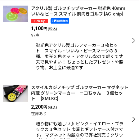
アクリル製 ゴルフチップマーカー 蛍光色 40ｍｍ
いいね ピース スマイル 前向きゴルフ
[
AC-chip
]
1,100
円
(税込)
97点
蛍光色アクリル製ゴルフマーカー３枚セッ
ト スマイル・いいね・ピースマークの３
種、蛍光３色セット アクリルなので軽くて丈
夫で見やすい！ ちょっとしたプレゼントや贈
り物、お土産に最適です…
スマイルカジノチップ ゴルフマーカー マグネット
内蔵 グリーンマーカー ニコちゃん ３個セッ
ト
[
SMLKC
]
2,200
円
(税込)
在庫あり
贈り物にも嬉しい♪ ピンク・イエロー・ブラ
ックの３色セット 巾着とギフトケース付きで
す。 マグネット内蔵なので弊社別売りクリッ