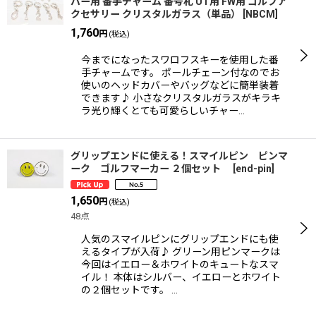
バー用 番手チャーム 番号札 UT用 FW用 ゴルフア
クセサリー クリスタルガラス（単品）
[
NBCM
]
1,760
円
(税込)
今までになったスワロフスキーを使用した番
手チャームです。 ポールチェーン付なのでお
使いのヘッドカバーやバッグなどに簡単装着
できます♪ 小さなクリスタルガラスがキラキ
ラ光り輝くとても可愛らしいチャー…
グリップエンドに使える！スマイルピン ピンマ
ーク ゴルフマーカー ２個セット
[
end-pin
]
1,650
円
(税込)
48点
人気のスマイルピンにグリップエンドにも使
えるタイプが入荷♪ グリーン用ピンマークは
今回はイエロー＆ホワイトのキュートなスマ
イル！ 本体はシルバー、イエローとホワイト
の２個セットです。 …