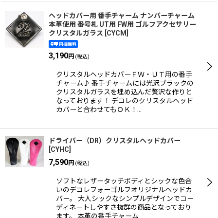
ヘッドカバー用 番手チャーム ナンバーチャーム
本革使用 番号札 UT用 FW用 ゴルフアクセサリー
クリスタルガラス
[
CYCM
]
3,190
円
(税込)
クリスタルヘッドカバーＦＷ・ＵＴ用の番手
チャーム♪ 番手チャームには光沢ブラックの
クリスタルガラスを埋め込んだ贅沢な作りと
なっております！ デコレのクリスタルヘッド
カバーと合わせてもＯＫ！…
ドライバー（DR）クリスタルヘッドカバー
[
CYHC
]
7,590
円
(税込)
ソフトなレザータッチボディとシックな色合
いのデコレフォーゴルフオリジナルヘッドカ
バー。 大人シックなシンプルデザインでコー
ディネートしやすさ抜群の商品となっており
ます。 本革の番手チャーム…