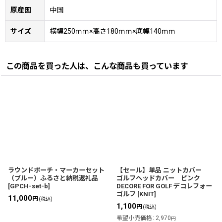
原産国
中国
サイズ
横幅250ｍｍ×高さ180ｍｍ×底幅140ｍｍ
この商品を買った人は、こんな商品も買っています
ラウンドポーチ・マーカーセット
【セール】単品 ニットカバー
（ブルー）ふるさと納税返礼品
ゴルフヘッドカバー ピンク
[
GPCH-set-b
]
DECORE FOR GOLF デコレフォー
ゴルフ
[
KNIT
]
11,000
円
(税込)
1,100
円
(税込)
希望小売価格
:
2,970
円