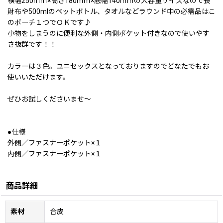
横幅250ｍｍ×高さ180ｍｍ×底幅140ｍｍの大容量サイズなので長
財布や500mlのペットボトル、タオルなどラウンド中の必需品はこ
のポーチ１つでＯＫです♪
小物をしまうのに便利な外側・内側ポケット付きなので使いやす
さ抜群です！！
カラーは３色。ユニセックスとなっておりますのでどなたでもお
使いいただけます。
ぜひお試しくださいませ〜
●仕様
外側／ファスナーポケット×１
内側／ファスナーポケット×１
商品詳細
素材
合皮