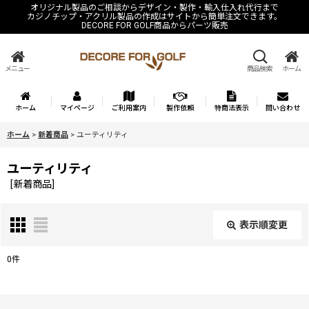
オリジナル製品のご相談からデザイン・製作・輸入仕入れ代行まで
カジノチップ・アクリル製品の作成はサイトから簡単注文できます。
DECORE FOR GOLF商品からパーツ販売
メニュー
商品検索
ホーム
ホーム
マイページ
ご利用案内
製作依頼
特商法表示
問い合わせ
ホーム
>
新着商品
>
ユーティリティ
ユーティリティ
[
新着商品
]
表示順変更
閉じる
0
件
表示数
: