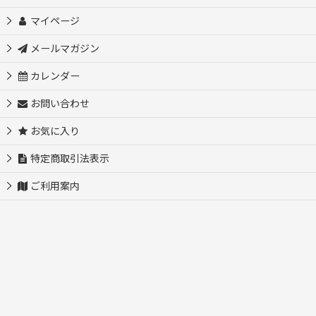
OEM制作依頼 オリジナル製品作ります
マイページ
メールマガジン
（新）パーツ・材料
カレンダー
クリスタルガラス商品
お問い合わせ
お気に入り
アクセサリー
特定商取引法表示
ご利用案内
マーカー＆台座
ナンバーチャーム・番手札
ネームプレート
バッグ＆ポーチ