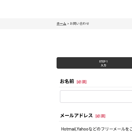
ホーム
>
お問い合わせ
STEP 1
入力
お名前
[
必須
]
メールアドレス
[
必須
]
Hotmail,Yahooなどのフリー